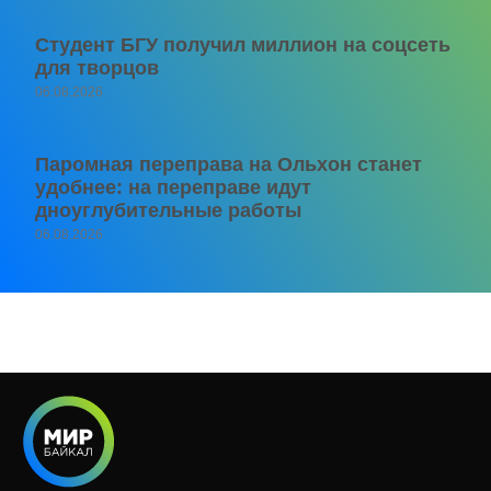
Студент БГУ получил миллион на соцсеть
для творцов
06.08.2026
Паромная переправа на Ольхон станет
удобнее: на переправе идут
дноуглубительные работы
06.08.2026