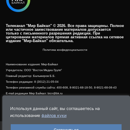
Телеканал "Мир Байкал" © 2026. Все права защищены. Полное
или частичное заимствование материалов допускается
только с письменного разрешения редакции. При
цитировании материалов прямая активная ссылка на сетевое
издание "Мир-Байкал" обязательна.​
Политика конфиденциальности
Наименование издания: Мир-Байкал
Учредитель: ООО "Восток Медиа Групп"
Главный редактор: Бальжиров Б.Б.
Телефон редакции: 8 (3012) 21-05-04
Телефон рекламной службы сайта: 400-608, 8-9021-68-18-50, 8-9021-68-08-43
E-mail редакции Мир Байкал: bicn@bk.ru
Свидетельство о регистрации СМИ ЭЛ № ФС 77 - 83390 от 07.06.2022, выдано
Роскомнадзором
Используя данный сайт, вы соглашаетесь на
Адрес редакции: 670000, г. Улан-Удэ, ул. Профсоюзная, дом 44, офис 1
использование
файлов куки
Согласиться