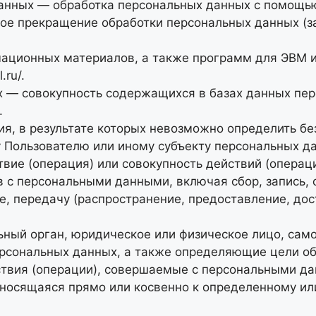
данных — обработка персональных данных с помощью
ое прекращение обработки персональных данных (з
рмационных материалов, а также программ для ЭВМ 
l.ru/
.
х — совокупность содержащихся в базах данных пе
.
ия, в результате которых невозможно определить б
 Пользователю или иному субъекту персональных д
вие (операция) или совокупность действий (операц
в с персональными данными, включая сбор, запись, 
е, передачу (распространение, предоставление, дос
ьный орган, юридическое или физическое лицо, сам
рсональных данных, а также определяющие цели об
ствия (операции), совершаемые с персональными д
тносящаяся прямо или косвенно к определенному и