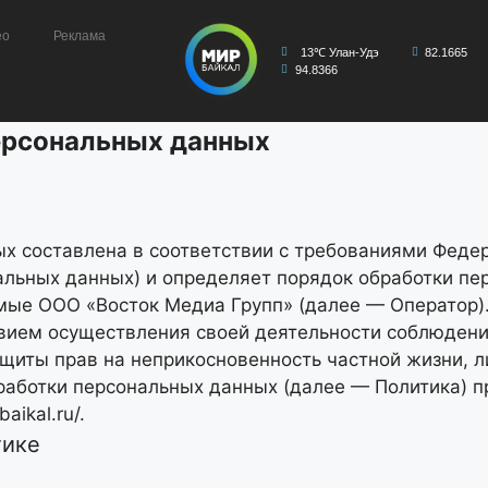
ео
Реклама
13℃ Улан-Удэ
82.1665
94.8366
ерсональных данных
 составлена в соответствии с требованиями Федера
альных данных) и определяет порядок обработки п
емые
ООО «Восток Медиа Групп»
(далее — Оператор)
овием осуществления своей деятельности соблюдени
ащиты прав на неприкосновенность частной жизни, л
бработки персональных данных (далее — Политика) 
baikal.ru/
.
тике