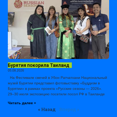
Бурятия покорила Таиланд
05.08.2026
На Фестивале свечей в Убон Ратчатхани Национальный
музей Бурятии представил фотовыставку «Буддизм в
Бурятии» в рамках проекта «Русские сезоны — 2026».
29–30 июля экспозицию посетили посол РФ в Таиланде
Читать далее »
« Назад
Вперед »