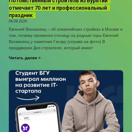
Потомственный строитель из Бурятии
отмечает 70 лет и профессиональный
праздник
06.08.2026
Евгений Восканянц – об олимпийских стройках в Москве и
том, почему променял столицу на родные горы Евгений
Восканянц у памятник Гэсэру (справа на фото) В
преддверии Дня строителя, который имеет
Читать далее »