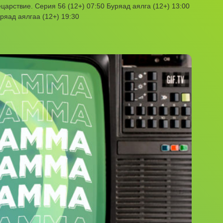
арствие. Серия 56 (12+) 07:50 Буряад аялга (12+) 13:00
ряад аялгаа (12+) 19:30