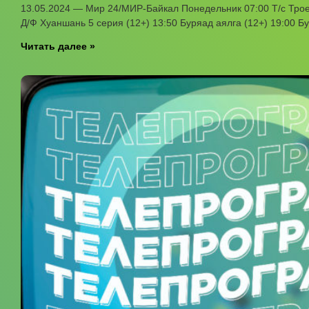
13.05.2024 — Мир 24/МИР-Байкал Понедельник 07:00 Т/с Троец
Д/Ф Хуаншань 5 серия (12+) 13:50 Буряад аялга (12+) 19:00 Бу
Читать далее »