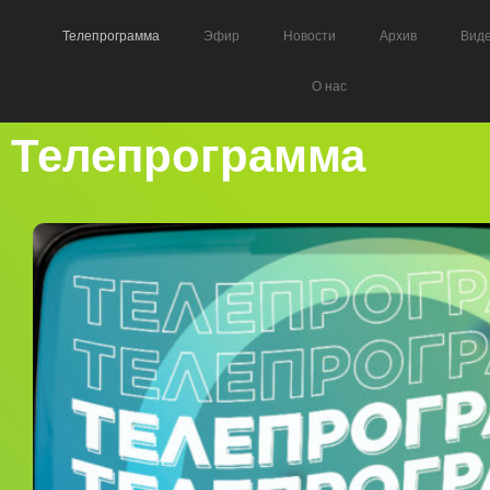
Телепрограмма
Эфир
Новости
Архив
Вид
О нас
Телепрограмма