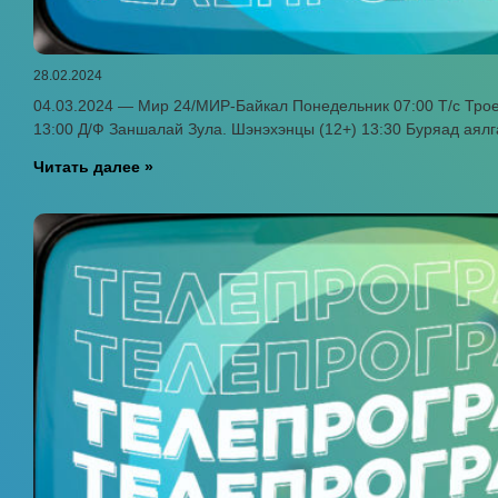
28.02.2024
04.03.2024 — Мир 24/МИР-Байкал Понедельник 07:00 Т/с Троец
13:00 Д/Ф Заншалай Зула. Шэнэхэнцы (12+) 13:30 Буряад аялг
Читать далее »