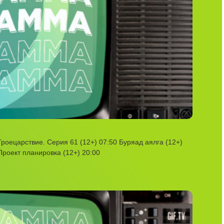
роецарствие. Серия 61 (12+) 07:50 Буряад аялга (12+)
Проект планировка (12+) 20:00