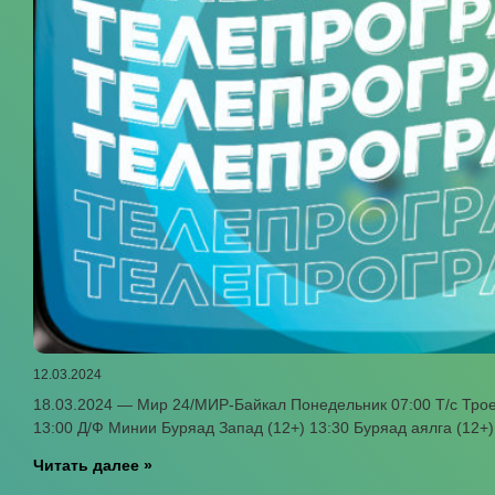
12.03.2024
18.03.2024 — Мир 24/МИР-Байкал Понедельник 07:00 Т/с Троец
13:00 Д/Ф Минии Буряад Запад (12+) 13:30 Буряад аялга (12+
Читать далее »