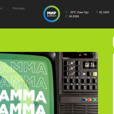
ео
Реклама
20℃ Улан-Удэ
82.1665
94.8366