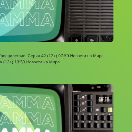
роецарствие. Серия 42 (12+) 07:50 Новости на Мире
га (12+) 13:50 Новости на Мире