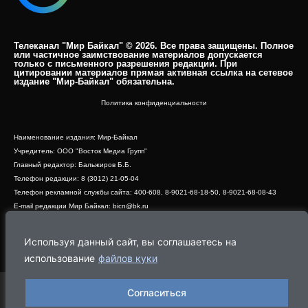
Телеканал "Мир Байкал" © 2026. Все права защищены. Полное
или частичное заимствование материалов допускается
только с письменного разрешения редакции. При
цитировании материалов прямая активная ссылка на сетевое
издание "Мир-Байкал" обязательна.​
Политика конфиденциальности
Наименование издания: Мир-Байкал
Учредитель: ООО "Восток Медиа Групп"
Главный редактор: Бальжиров Б.Б.
Телефон редакции: 8 (3012) 21-05-04
Телефон рекламной службы сайта: 400-608, 8-9021-68-18-50, 8-9021-68-08-43
E-mail редакции Мир Байкал: bicn@bk.ru
Свидетельство о регистрации СМИ ЭЛ № ФС 77 - 83390 от 07.06.2022, выдано
Роскомнадзором
Используя данный сайт, вы соглашаетесь на
Адрес редакции: 670000, г. Улан-Удэ, ул. Профсоюзная, дом 44, офис 1
использование
файлов куки
Согласиться
Программа
Эфир
Новости
Видео
Реклама
О нас