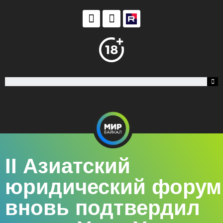
II Азиатский
юридический форум
вновь подтвердил