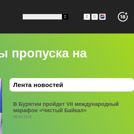
ы пропуска на
Лента новостей
В Бурятии пройдет VII международный
марафон «Чистый Байкал»
08.08.2026