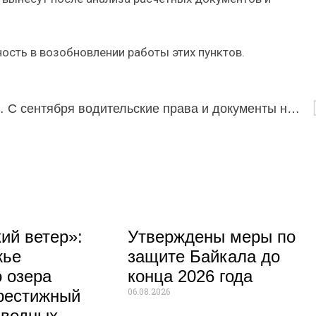
ость в возобновлении работы этих пунктов.
 России Мэргену Будаеву
С сентября водительские права и документы на авто подорожают в два раза
ий ветер»:
Утверждены меры по
жье
защите Байкала до
 озера
конца 2026 года
06.08.2026
рестижный
 водных