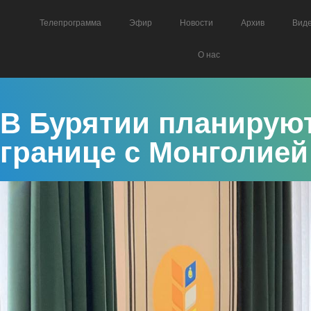
Телепрограмма
Эфир
Новости
Архив
Вид
О нас
В Бурятии планируют
границе с Монголией