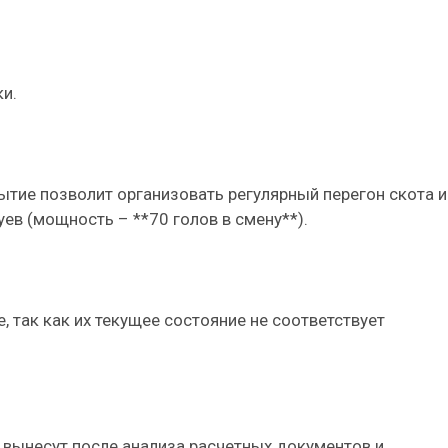
ки.
ытие позволит организовать регулярный перегон скота и
ев (мощность – **70 голов в смену**).
 так как их текущее состояние не соответствует
вынесут после анализа расчетных документов и