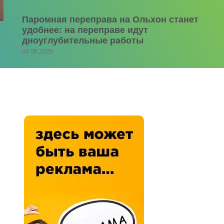
Паромная переправа на Ольхон станет
удобнее: на переправе идут
дноуглубительные работы
06.08.2026