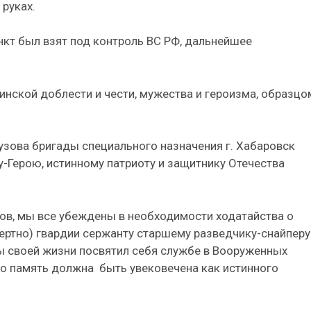
 руках.
нкт был взят под контроль ВС РФ, дальнейшее
нской доблести и чести, мужества и героизма, образцо
узова бригады специального назначения г. Хабаровск
-Герою, истинному патриоту и защитнику Отечества
ов, мы все убеждены в необходимости ходатайства о
ертно) гвардии сержанту старшему разведчику-снайперу
ы своей жизни посвятил себя службе в Вооруженных
го память должна
быть увековечена как истинного