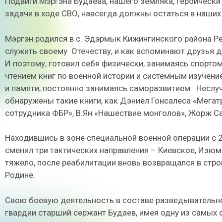
Подвиги Мэргэна Будаева, нашего земляка, героически
задачи в ходе СВО, навсегда должны остаться в наших
Мэргэн родился в с. Эдэрмык Кижингинского района Р
служить своему
Отечеству, и как вспоминают друзья д
И поэтому, готовил себя физически, занимаясь спортом
чтением книг по военной истории и системным изучен
и памяти, постоянно занимаясь саморазвитием.
Неслуч
обнаружены такие книги, как Дэниел Гонсалеса «Мегатр
сотрудника ФБР», В.Ян «Нашествие монголов», Жорж С
Находившись в зоне специальной военной операции с 2
сменил три тактических направления – Киевское, Изюм
тяжело, после реабилитации вновь возвращался в стро
Родине.
Свою боевую деятельность в составе разведывательно
гвардии старший сержант Будаев, имея одну из самых