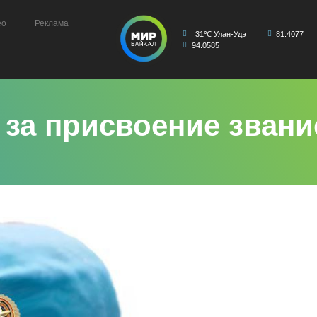
ео
Реклама
31℃ Улан-Удэ
81.4077
94.0585
 за присвоение звани