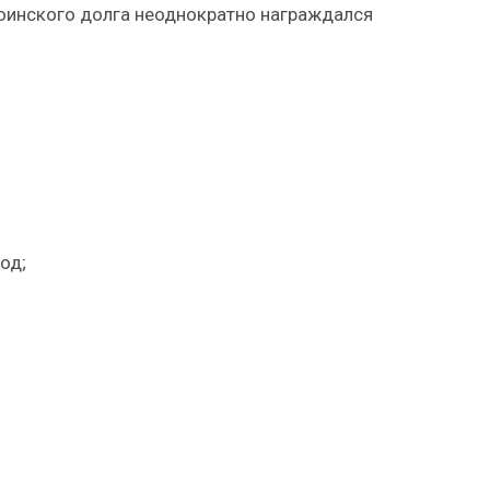
оинского долга неоднократно награждался
од;