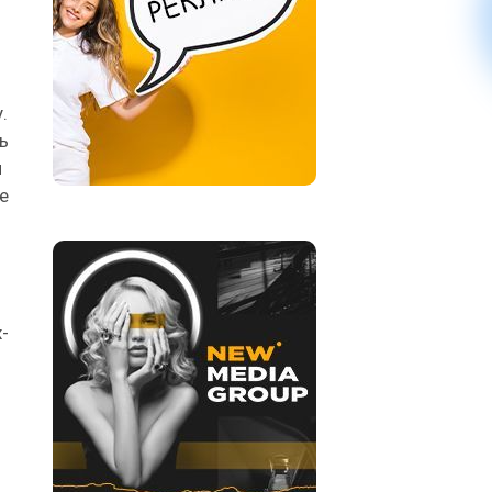
.
ь
и
е
-