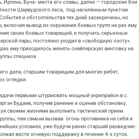
 Ирпень, Буча- места его славы, далее — городские бои
тности Шервудского леса,
под населённым пунктом
 События и обстоятельства тех дней засекречены, но
ч, включая вывод из окружения боевых групп не раз ему
ния своих боевых товарищей, и получать серьезные
ерской пары, постоянно уходил в «свободную охоту».
 раз ему приходилось менять снайперскую винтовку на
уппы спецназа.
го дела, старшим товарищем для многих ребят,
ез оглядки.
задачи первыми штурмовать мощный укрепрайон в с.
ргэн Будаев, получив ранение и оценив обстановку,
скуя своими жизнями выполнить тактический прием
группы, тем самым вызвав
огонь противника на себя и
нейших условиях, уже будучи ранен старший разведчик-
лжал вести огневую поддержку в течение 4-х суток.