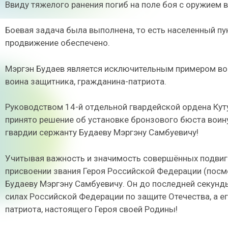
Ввиду тяжелого ранения погиб на поле боя с оружием в
Боевая задача была выполнена, то есть населенный пу
продвижение обеспечено.
Мэргэн Будаев является исключительным примером вои
воина защитника, гражданина-патриота.
Руководством 14-й отдельной гвардейской ордена Кут
принято решение об установке бронзового бюста воину
гвардии сержанту Будаеву Мэргэну Самбуевичу!
Учитывая важность и значимость совершённых подвиг
присвоении звания Героя Российской Федерации (посм
Будаеву Мэргэну Самбуевичу. Он до последней секунд
силах Российской Федерации по защите Отечества, а е
патриота, настоящего Героя своей Родины!