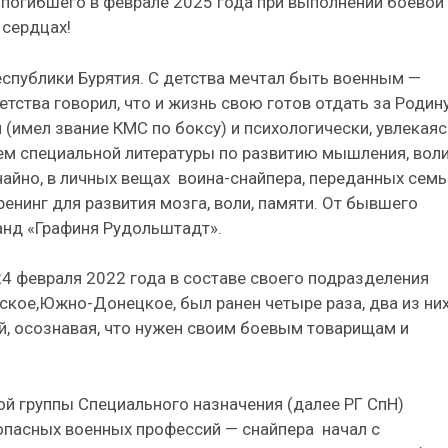
 погибшего в феврале 2025 года при выполнении боевой
 сердцах!
еспублики Бурятия. С детства мечтал быть военным —
етства говорил, что и жизнь свою готов отдать за Родину
 (имел звание КМС по боксу) и психологически, увлекаяс
ием специальной литературы по развитию мышления, вол
айно, в личных вещах
воина-снайпера, переданных семь
енинг для развития мозга, воли, памяти. От бывшего
анд «Графиня Рудольштадт».
4 февраля 2022 года в составе своего подразделения
ское,Южно-Донецкое, был ранен четыре раза, два из них
й, осознавая, что нужен своим боевым товарищам и
й группы Специального назначения (далее РГ СпН)
 опасных военных профессий — снайпера
начал с