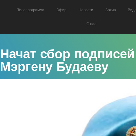
Телепрограмма
Эфир
Новости
Архив
Вид
О нас
Начат сбор подписей
Мэргену Будаеву