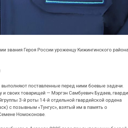
нии звания Героя России уроженцу Кижингинского района
!
о выполняют поставленные перед ними боевые задачи.
у и своих товарищей — Мэргэн Самбуевич Будаев, гвард
йгруппы 3-й роты 14-й отдельной гвардейской ордена
ск) с позывным «Тунгус», взятый им в память о
Семене Номоконове.