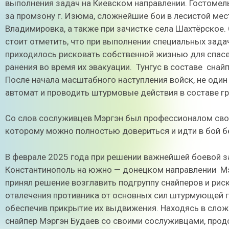
выполнения задач на Киевском направлении. Гостомель,
за промзону г. Изюма, сложнейшие бои в лесистой мес
Владимировка, а также при зачистке села Шахтёрское.
стоит отметить, что при выполнении специальных зада
приходилось рисковать собственной жизнью для спасе
ранения во время их эвакуации.
Тунгус в составе
снайп
После начала масштабного наступления войск, не один
автомат и проводить штурмовые действия в составе гр
Со слов сослуживцев Мэргэн был профессионалом свое
которому можно полностью довериться и идти в бой б
В феврале 2025 года при решении важнейшей боевой 
Константинополь на южно — донецком направлении
Мэ
принял решение возглавить подгруппу снайперов и ри
отвлечения противника от основных сил штурмующей 
обеспечив прикрытие их выдвижения. Находясь в слож
снайпер Мэргэн Будаев со своими сослуживцами, продо