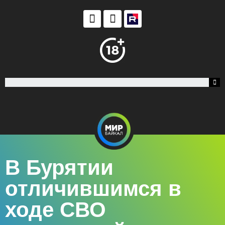
В Бурятии
отличившимся в
ходе СВО