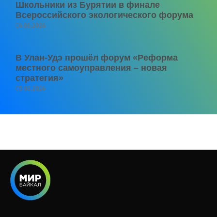
Школьники из Бурятии в финале
Всероссийского экологического форума
06.08.2026
В Улан-Удэ прошёл форум «Реформа
местного самоуправления – новая
стратегия»
05.08.2026