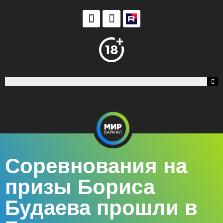
Соревнования на
призы Бориса
Будаева прошли в