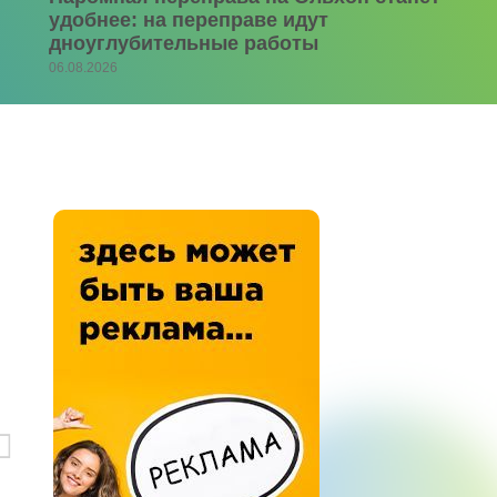
удобнее: на переправе идут
дноуглубительные работы
06.08.2026