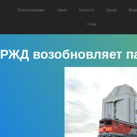
Телепрограмма
Эфир
Новости
Архив
Вид
О нас
РЖД возобновляет п