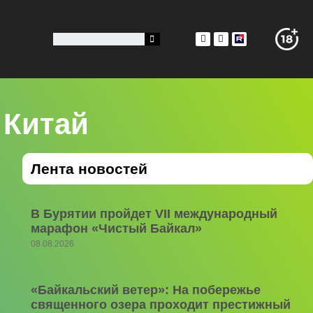
 Китай
Лента новостей
В Бурятии пройдет VII международный
марафон «Чистый Байкал»
08.08.2026
«Байкальский ветер»: На побережье
священного озера проходит престижный