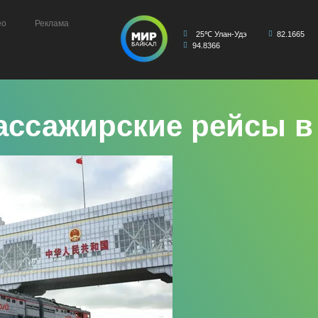
ео
Реклама
25℃ Улан-Удэ
82.1665
94.8366
ассажирские рейсы в