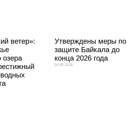
ий ветер»:
Утверждены меры по
жье
защите Байкала до
 озера
конца 2026 года
06.08.2026
рестижный
 водных
та