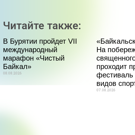
Читайте также:
В Бурятии пройдет VII
«Байкальск
международный
На побере
марафон «Чистый
священного
Байкал»
проходит п
08.08.2026
фестиваль
видов спор
07.08.2026