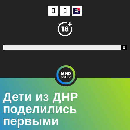
Дети из ДНР
поделились
первыми