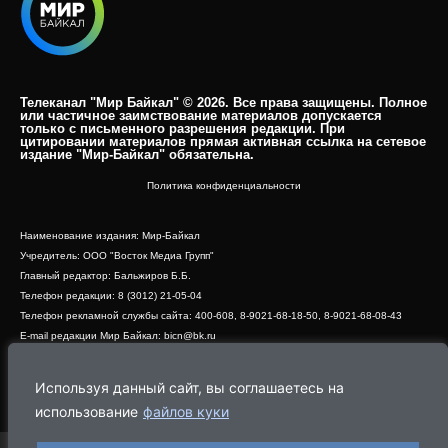
Телеканал "Мир Байкал" © 2026. Все права защищены. Полное
или частичное заимствование материалов допускается
только с письменного разрешения редакции. При
цитировании материалов прямая активная ссылка на сетевое
издание "Мир-Байкал" обязательна.​
Политика конфиденциальности
Наименование издания: Мир-Байкал
Учредитель: ООО "Восток Медиа Групп"
Главный редактор: Бальжиров Б.Б.
Телефон редакции: 8 (3012) 21-05-04
Телефон рекламной службы сайта: 400-608, 8-9021-68-18-50, 8-9021-68-08-43
E-mail редакции Мир Байкал: bicn@bk.ru
Свидетельство о регистрации СМИ ЭЛ № ФС 77 - 83390 от 07.06.2022, выдано
Роскомнадзором
Используя данный сайт, вы соглашаетесь на
Адрес редакции: 670000, г. Улан-Удэ, ул. Профсоюзная, дом 44, офис 1
использование
файлов куки