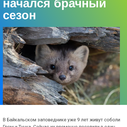
начался брачный
сезон
В Байкальском заповеднике уже 9 лет живут соболи
Гром и Тучка. Сейчас их временно поселили в один