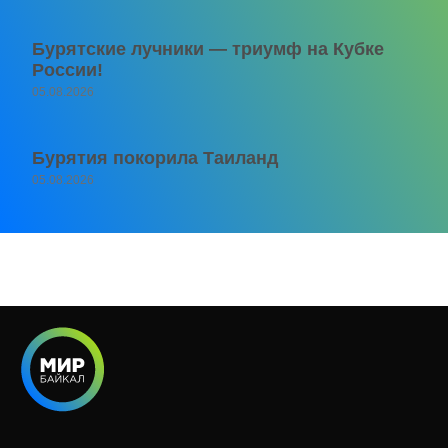
Бурятские лучники — триумф на Кубке
России!
05.08.2026
Бурятия покорила Таиланд
05.08.2026