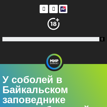
У соболей в
Байкальском
заповеднике