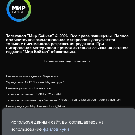
Телеканал "Мир Байкал" © 2026. Все права защищены. Полное
или частичное заимствование материалов допускается
только с письменного разрешения редакции. При
цитировании материалов прямая активная ссылка на сетевое
издание "Мир-Байкал" обязательна.​
Политика конфиденциальности
Наименование издания: Мир-Байкал
Учредитель: ООО "Восток Медиа Групп"
Главный редактор: Бальжиров Б.Б.
Телефон редакции: 8 (3012) 21-05-04
Телефон рекламной службы сайта: 400-608, 8-9021-68-18-50, 8-9021-68-08-43
E-mail редакции Мир Байкал: bicn@bk.ru
Свидетельство о регистрации СМИ ЭЛ № ФС 77 - 83390 от 07.06.2022, выдано
Роскомнадзором
Используя данный сайт, вы соглашаетесь на
Адрес редакции: 670000, г. Улан-Удэ, ул. Профсоюзная, дом 44, офис 1
использование
файлов куки