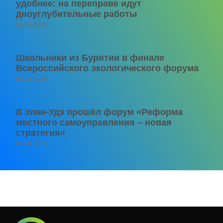
удобнее: на переправе идут
дноуглубительные работы
06.08.2026
Школьники из Бурятии в финале
Всероссийского экологического форума
06.08.2026
В Улан-Удэ прошёл форум «Реформа
местного самоуправления – новая
стратегия»
05.08.2026