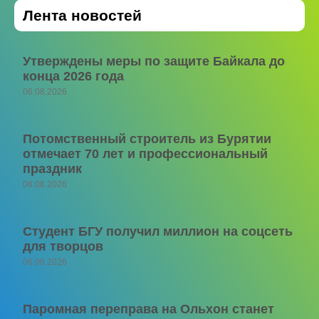
Лента новостей
Утверждены меры по защите Байкала до
конца 2026 года
06.08.2026
Потомственный строитель из Бурятии
отмечает 70 лет и профессиональный
праздник
06.08.2026
Студент БГУ получил миллион на соцсеть
для творцов
06.08.2026
Паромная переправа на Ольхон станет