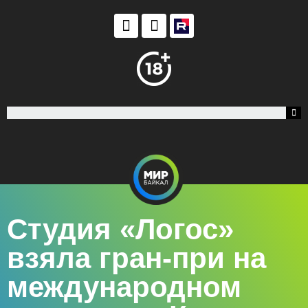
Студия «Логос»
взяла гран-при на
международном