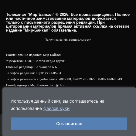
Телеканал "Мир Байкал" © 2026. Все права защищены. Полное
или частичное заимствование материалов допускается
только с письменного разрешения редакции. При
цитировании материалов прямая активная ссылка на сетевое
издание "Мир-Байкал" обязательна.​
Политика конфиденциальности
Наименование издания: Мир-Байкал
Учредитель: ООО "Восток Медиа Групп"
Главный редактор: Бальжиров Б.Б.
Телефон редакции: 8 (3012) 21-05-04
Телефон рекламной службы сайта: 400-608, 8-9021-68-18-50, 8-9021-68-08-43
E-mail редакции Мир Байкал: bicn@bk.ru
Свидетельство о регистрации СМИ ЭЛ № ФС 77 - 83390 от 07.06.2022, выдано
Роскомнадзором
Используя данный сайт, вы соглашаетесь на
Адрес редакции: 670000, г. Улан-Удэ, ул. Профсоюзная, дом 44, офис 1
использование
файлов куки
Согласиться
Программа
Эфир
Новости
Видео
Реклама
О нас