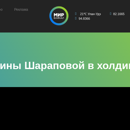
ео
Реклама
21℃ Улан-Удэ
82.1665
94.8366
рины Шараповой в холди