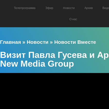
Телепрограмма
Эфир
Новости
Архив
Вид
О нас
Главная
»
Новости
»
Новости Вместе
Визит Павла Гусева и А
New Media Group