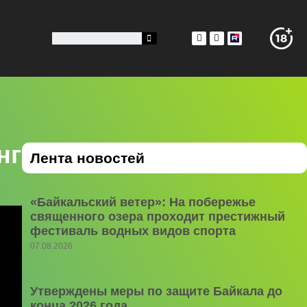
нг
Лента новостей
«Байкальский ветер»: На побережье
священного озера проходит престижный
фестиваль водных видов спорта
07.08.2026
Утверждены меры по защите Байкала до
конца 2026 года