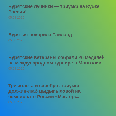
Бурятские лучники — триумф на Кубке
России!
05.08.2026
Бурятия покорила Таиланд
05.08.2026
Бурятские ветераны собрали 26 медалей
на международном турнире в Монголии
05.08.2026
Три золота и серебро: триумф
Должин‑Жаб Цыдыпыловой на
чемпионате России «Мастерс»
05.08.2026