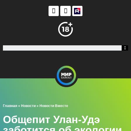
Главная
»
Новости
»
Новости Вместе
Общепит Улан-Удэ
заботится об экологии