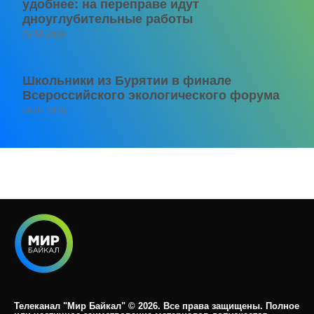
удобнее: на переправе идут
дноуглубительные работы
06.08.2026
Школьники из Бурятии в финале
Всероссийского экологического форума
06.08.2026
Телеканал "Мир Байкал" © 2026. Все права защищены. Полное