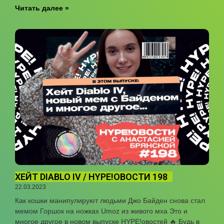
Читать далее »
ХЕЙТ DIABLO IV / HYPE!ОВОСТИ 198
22.03.2023
Как кошки манипулируют людьми Джо Байден снова стал
мемом Горшок на ножках Umoz из живого мха Это и
многое другое в новом выпуске HYPE!овостей 🔥 Будь в