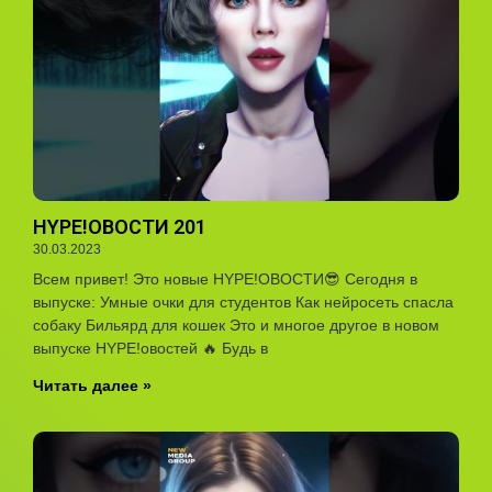
HYPE!ОВОСТИ 201
30.03.2023
Всем привет! Это новые HYPE!ОВОСТИ😎 Сегодня в
выпуске: Умные очки для студентов Как нейросеть спасла
собаку Бильярд для кошек Это и многое другое в новом
выпуске HYPE!овостей 🔥 Будь в
Читать далее »