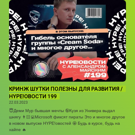
КРИНЖ ШУТКИ ПОЛЕЗНЫ ДЛЯ РАЗВИТИЯ /
HYPE!ОВОСТИ 199
22.03.2023
😇Деми Мур бывшая мечты 🤪Кузя из Универа выдал
шнягу 👨🏻‍💻Microsoft фиксят пираты Это и многое другое
в новом выпуске HYPE!овостей 🤩 Будь в курсе, будь на
хайпе 🔥