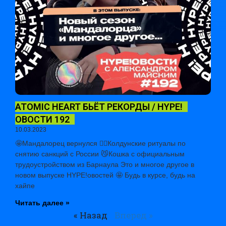
ATOMIC HEART БЬЁТ РЕКОРДЫ / HYPE!
ОВОСТИ 192
10.03.2023
🤩Мандалорец вернулся 🧙‍♀️Колдунские ритуалы по
снятию санкций с России 😼Кошка с официальным
трудоустройством из Барнаула Это и многое другое в
новом выпуске HYPE!овостей 🤩 Будь в курсе, будь на
хайпе
Читать далее »
« Назад
Вперед »