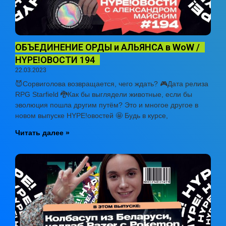
ОБЪЕДИНЕНИЕ ОРДЫ и АЛЬЯНСА в WoW /
HYPE!ОВОСТИ 194
22.03.2023
😈Сорвиголова возвращается, чего ждать? 🎮Дата релиза
RPG Starfield 🐉Как бы выглядели животные, если бы
эволюция пошла другим путём? Это и многое другое в
новом выпуске HYPE!овостей 🤩 Будь в курсе,
Читать далее »