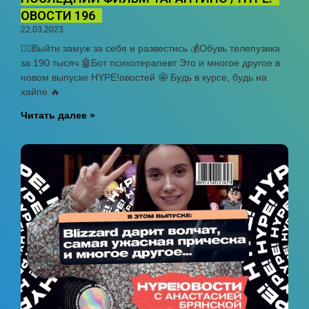
ОВОСТИ 196
22.03.2023
👰‍♀️Выйти замуж за себя и развестись 💰Обувь телепузика
за 190 тысяч 🤖Бот психотерапевт Это и многое другое в
новом выпуске HYPE!овостей 🤩 Будь в курсе, будь на
хайпе 🔥
Читать далее »