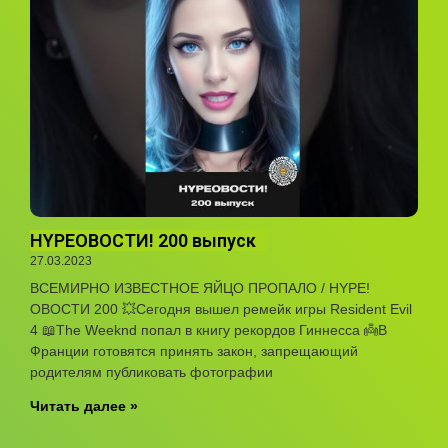
HYPEOВОСТИ! 200 выпуск
27.03.2023
ВСЕМИРНО ИЗВЕСТНОЕ ЯЙЦО ПРОПАЛО / HYPE!
ОВОСТИ 200 💥Сегодня вышел ремейк игры Resident Evil
4 📖The Weeknd попал в книгу рекордов Гиннесса 👼В
Франции готовятся принять закон, запрещающий
родителям публиковать фотографии
Читать далее »