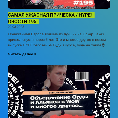
САМАЯ УЖАСНАЯ ПРИЧЕСКА / HYPE!
ОВОСТИ 195
22.03.2023
Обнажённая Европа Лучшие из лучших на Оскар Заказ
пришел спустя через 6 лет Это и многое другое в новом
выпуске HYPE!овостей 🔥 Будь в курсе, будь на хайпе😎
Читать далее »