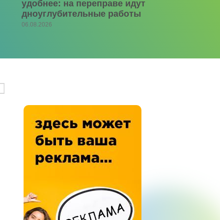
удобнее: на переправе идут
дноуглубительные работы
06.08.2026