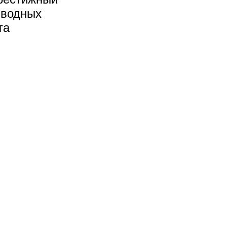
 водных
та