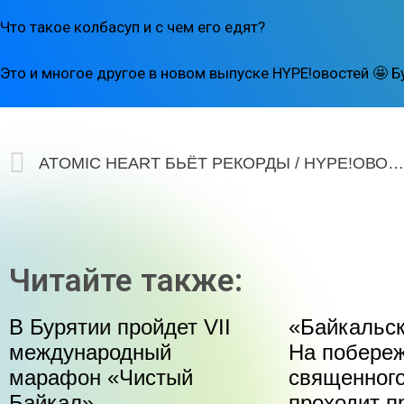
Что такое колбасуп и с чем его едят?
Это и многое другое в новом выпуске HYPE!овостей 🤩 Бу
ATOMIC HEART БЬЁТ РЕКОРДЫ / HYPE!ОВОСТИ 192
Читайте также:
В Бурятии пройдет VII
«Байкальск
международный
На побере
марафон «Чистый
священного
Байкал»
проходит п