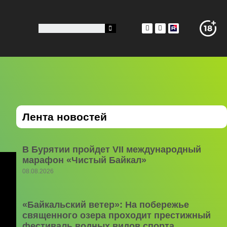
Лента новостей
В Бурятии пройдет VII международный
марафон «Чистый Байкал»
08.08.2026
«Байкальский ветер»: На побережье
священного озера проходит престижный
фестиваль водных видов спорта