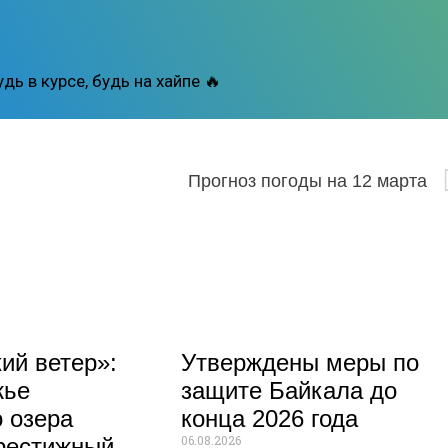
дь в курсе, будь на хайпе 🔥
Прогноз погоды на 12 марта
ий ветер»:
Утверждены меры по
жье
защите Байкала до
 озера
конца 2026 года
06.08.2026
рестижный