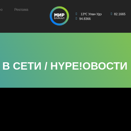
ео
Реклама
13℃ Улан-Удэ
82.1665
94.8366
В СЕТИ / HYPE!ОВОСТИ