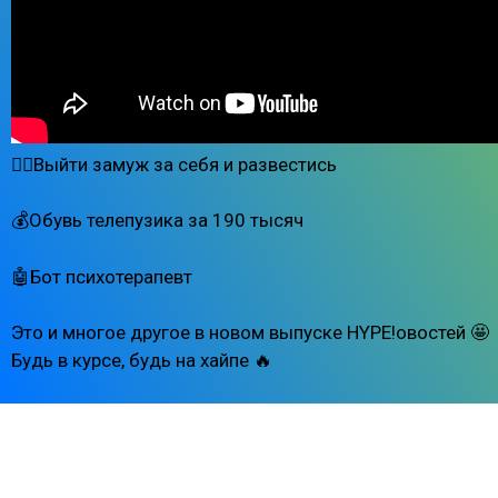
👰‍♀️Выйти замуж за себя и развестись
💰Обувь телепузика за 190 тысяч
🤖Бот психотерапевт
Это и многое другое в новом выпуске HYPE!овостей 🤩
Будь в курсе, будь на хайпе 🔥