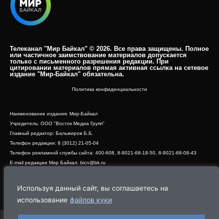
Телеканал "Мир Байкал" © 2026. Все права защищены. Полное
или частичное заимствование материалов допускается
только с письменного разрешения редакции. При
цитировании материалов прямая активная ссылка на сетевое
издание "Мир-Байкал" обязательна.​
Политика конфиденциальности
Наименование издания: Мир-Байкал
Учредитель: ООО "Восток Медиа Групп"
Главный редактор: Бальжиров Б.Б.
Телефон редакции: 8 (3012) 21-05-04
Телефон рекламной службы сайта: 400-608, 8-9021-68-18-50, 8-9021-68-08-43
E-mail редакции Мир Байкал: bicn@bk.ru
Свидетельство о регистрации СМИ ЭЛ № ФС 77 - 83390 от 07.06.2022, выдано
Роскомнадзором
Используя данный сайт, вы соглашаетесь на
Адрес редакции: 670000, г. Улан-Удэ, ул. Профсоюзная, дом 44, офис 1
использование
файлов куки