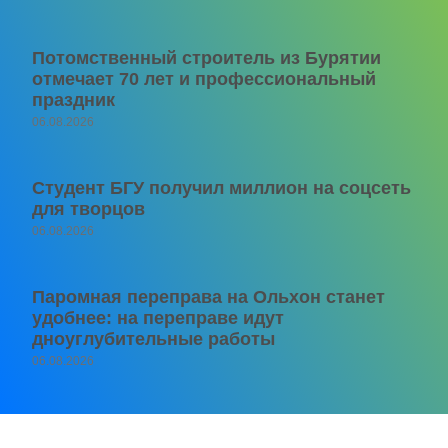
Потомственный строитель из Бурятии
отмечает 70 лет и профессиональный
праздник
06.08.2026
Студент БГУ получил миллион на соцсеть
для творцов
06.08.2026
Паромная переправа на Ольхон станет
удобнее: на переправе идут
дноуглубительные работы
06.08.2026