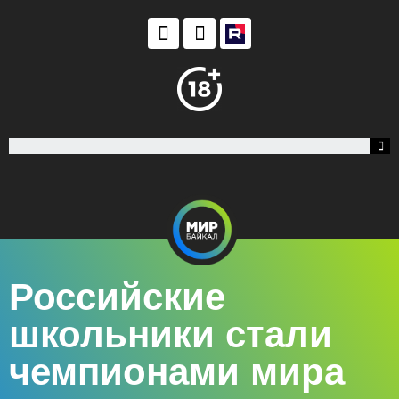
Российские
школьники стали
чемпионами мира