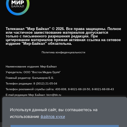
Телеканал "Мир Байкал" © 2026. Все права защищены. Полное
или частичное заимствование материалов допускается
только с письменного разрешения редакции. При
цитировании материалов прямая активная ссылка на сетевое
издание "Мир-Байкал" обязательна.​
Политика конфиденциальности
Наименование издания: Мир-Байкал
Учредитель: ООО "Восток Медиа Групп"
Главный редактор: Бальжиров Б.Б.
Телефон редакции: 8 (3012) 21-05-04
Телефон рекламной службы сайта: 400-608, 8-9021-68-18-50, 8-9021-68-08-43
E-mail редакции Мир Байкал: bicn@bk.ru
Свидетельство о регистрации СМИ ЭЛ № ФС 77 - 83390 от 07.06.2022, выдано
Роскомнадзором
Используя данный сайт, вы соглашаетесь на
Адрес редакции: 670000, г. Улан-Удэ, ул. Профсоюзная, дом 44, офис 1
использование
файлов куки