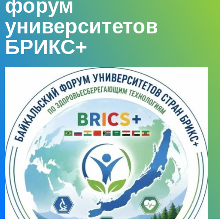
форум
университетов
БРИКС+