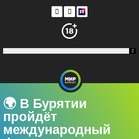
🌍 В Бурятии
пройдёт
международный