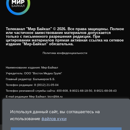
Телеканал "Мир Байкал" © 2026. Все права защищены. Полное
или частичное заимствование материалов допускается
только с письменного разрешения редакции. При
цитировании материалов прямая активная ссылка на сетевое
издание "Мир-Байкал" обязательна.​
Политика конфиденциальности
Наименование издания: Мир-Байкал
Учредитель: ООО "Восток Медиа Групп"
Главный редактор: Бальжиров Б.Б.
Телефон редакции: 8 (3012) 21-05-04
Телефон рекламной службы сайта: 400-608, 8-9021-68-18-50, 8-9021-68-08-43
E-mail редакции Мир Байкал: bicn@bk.ru
Свидетельство о регистрации СМИ ЭЛ № ФС 77 - 83390 от 07.06.2022, выдано
Роскомнадзором
Используя данный сайт, вы соглашаетесь на
Адрес редакции: 670000, г. Улан-Удэ, ул. Профсоюзная, дом 44, офис 1
использование
файлов куки