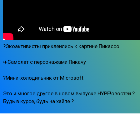
?️Экоактивисты приклеились к картине Пикассо
✈️Самолет с персонажами Пикачу
?Мини-холодильник от Microsoft
Это и многое другое в новом выпуске HYPE!овостей ?
Будь в курсе, будь на хайпе ?