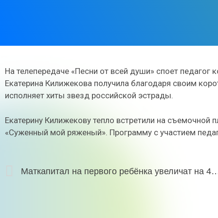
На телепередаче «Песни от всей души» споет педагог 
Екатерина Килижекова получила благодаря своим коро
исполняет хиты звезд российской эстрады.
Екатерину Килижекову тепло встретили на съемочной 
«Суженный мой ряженый». Программу с участием педаг
Маткапитал на первого ребёнка увеличат на 46 тысяч рублей, на втор