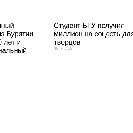
нный
Студент БГУ получил
из Бурятии
миллион на соцсеть дл
 лет и
творцов
06.08.2026
нальный