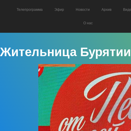
Телепрограмма
Эфир
Новости
Архив
Вид
О нас
Жительница Бурятии