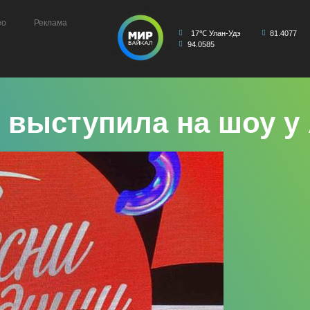
ео
Реклама
17℃ Улан-Удэ
81.4077
94.0585
 выступила на шоу у