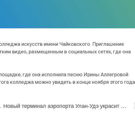
колледжа искусств имени Чайковского. Приглашение
тким видео, размещенным в социальных сетях, где она
площадке, где она исполнила песню Ирины Аллегровой
ога колледжа можно увидеть в конце ноября этого года
ого — на 61 тысячу.
Новый терминал аэропорта Улан-Удэ украсит каменное панно «Гостеприимная Бурятия»