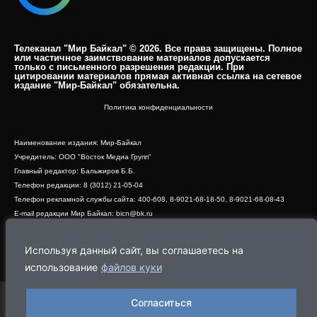
Телеканал "Мир Байкал" © 2026. Все права защищены. Полное
или частичное заимствование материалов допускается
только с письменного разрешения редакции. При
цитировании материалов прямая активная ссылка на сетевое
издание "Мир-Байкал" обязательна.​
Политика конфиденциальности
Наименование издания: Мир-Байкал
Учредитель: ООО "Восток Медиа Групп"
Главный редактор: Бальжиров Б.Б.
Телефон редакции: 8 (3012) 21-05-04
Телефон рекламной службы сайта: 400-608, 8-9021-68-18-50, 8-9021-68-08-43
E-mail редакции Мир Байкал: bicn@bk.ru
Свидетельство о регистрации СМИ ЭЛ № ФС 77 - 83390 от 07.06.2022, выдано
Роскомнадзором
Используя данный сайт, вы соглашаетесь на
Адрес редакции: 670000, г. Улан-Удэ, ул. Профсоюзная, дом 44, офис 1
использование
файлов куки
Согласиться
Программа
Эфир
Новости
Видео
Реклама
О нас