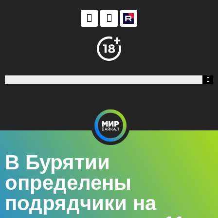
В Бурятии
определены
подрядчики на