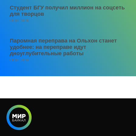
Студент БГУ получил миллион на соцсеть
для творцов
06.08.2026
Паромная переправа на Ольхон станет
удобнее: на переправе идут
дноуглубительные работы
06.08.2026