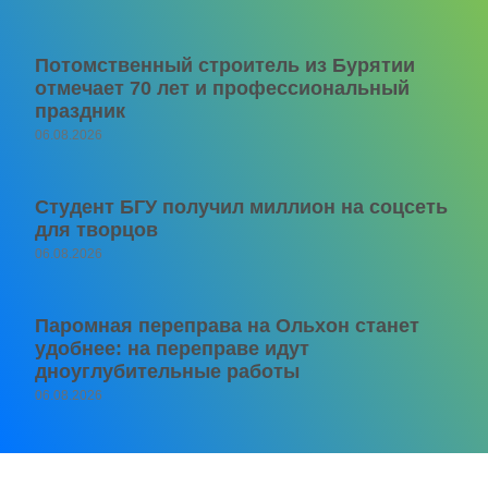
Потомственный строитель из Бурятии
отмечает 70 лет и профессиональный
праздник
06.08.2026
Студент БГУ получил миллион на соцсеть
для творцов
06.08.2026
Паромная переправа на Ольхон станет
удобнее: на переправе идут
дноуглубительные работы
06.08.2026