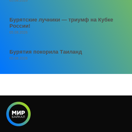
05.08.2026
Бурятские лучники — триумф на Кубке
России!
05.08.2026
Бурятия покорила Таиланд
05.08.2026