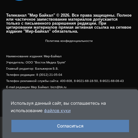
Телеканал "Мир Байкал" © 2026. Все права защищены. Полное
или частичное заимствование материалов допускается
только с письменного разрешения редакции. При
цитировании материалов прямая активная ссылка на сетевое
издание "Мир-Байкал" обязательна.​
Политика конфиденциальности
Наименование издания: Мир-Байкал
Учредитель: ООО "Восток Медиа Групп"
Главный редактор: Бальжиров Б.Б.
Телефон редакции: 8 (3012) 21-05-04
Телефон рекламной службы сайта: 400-608, 8-9021-68-18-50, 8-9021-68-08-43
E-mail редакции Мир Байкал: bicn@bk.ru
Свидетельство о регистрации СМИ ЭЛ № ФС 77 - 83390 от 07.06.2022, выдано
Роскомнадзором
Используя данный сайт, вы соглашаетесь на
Адрес редакции: 670000, г. Улан-Удэ, ул. Профсоюзная, дом 44, офис 1
использование
файлов куки
Согласиться
Программа
Эфир
Новости
Видео
Реклама
О нас