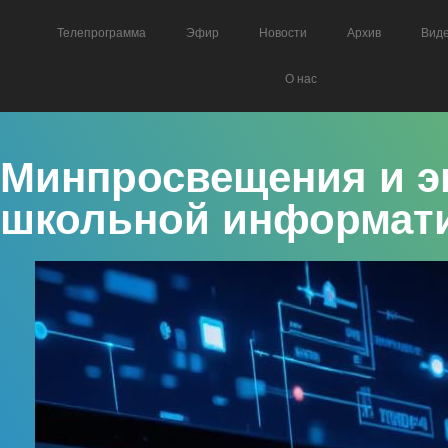
Телепрограмма
Эфир
Новости
Архив
Вид
О нас
Минпросвещения и э
школьной информат