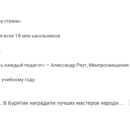
а страны.
я всех 18 млн школьников.
.
ть каждый педагог» — Александр Реут, Минпросвещения.
 учебному году.
упления в вузы в 2026 году
В Бурятии наградили лучших мастеров народного творчества