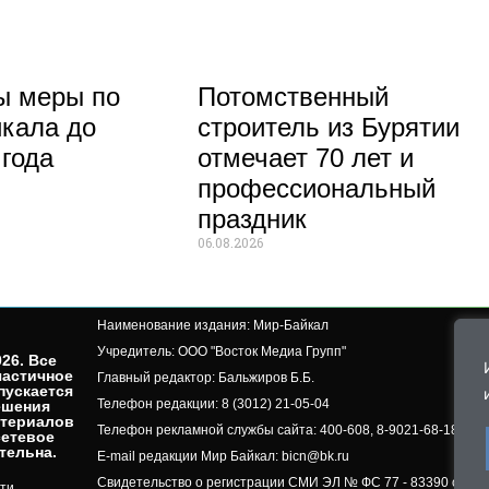
ы меры по
Потомственный
кала до
строитель из Бурятии
 года
отмечает 70 лет и
профессиональный
праздник
06.08.2026
Наименование издания: Мир-Байкал
Учредитель: ООО "Восток Медиа Групп"
26. Все
частичное
Главный редактор: Бальжиров Б.Б.
пускается
Телефон редакции: 8 (3012) 21-05-04
ешения
атериалов
Телефон рекламной службы сайта: 400-608, 8-9021-68-18-50, 
сетевое
ельна.​
E-mail редакции Мир Байкал: bicn@bk.ru
Свидетельство о регистрации СМИ ЭЛ № ФС 77 - 83390 от 07.
ти