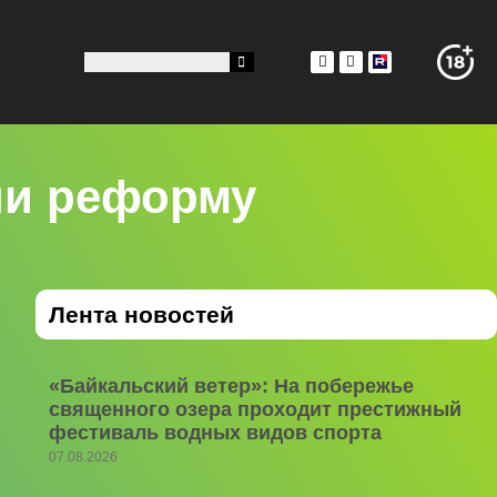
ли реформу
Лента новостей
«Байкальский ветер»: На побережье
священного озера проходит престижный
фестиваль водных видов спорта
07.08.2026