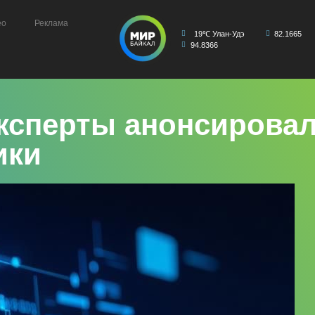
ео
Реклама
19℃ Улан-Удэ
82.1665
94.8366
ксперты анонсирова
ики