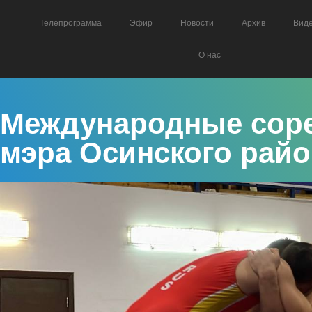
Телепрограмма
Эфир
Новости
Архив
Вид
О нас
Международные соре
мэра Осинского райо