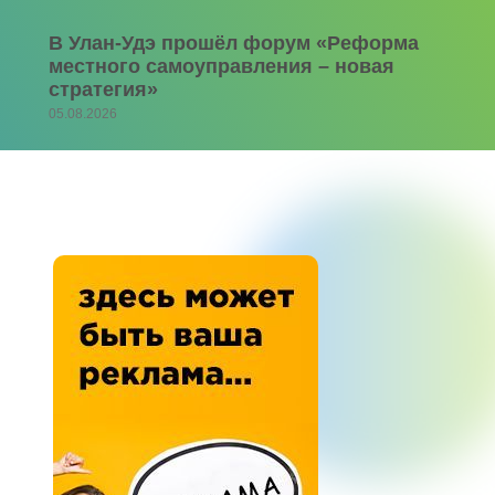
В Улан-Удэ прошёл форум «Реформа
местного самоуправления – новая
стратегия»
05.08.2026