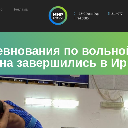
ео
Реклама
18℃ Улан-Удэ
81.4077
94.0585
внования по вольно
на завершились в Ир