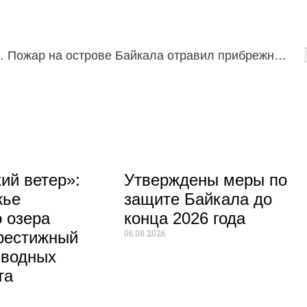
 защищает редкое растение
Пожар на острове Байкала отравил прибрежную воду на 8 лет
ий ветер»:
Утверждены меры по
жье
защите Байкала до
 озера
конца 2026 года
06.08.2026
рестижный
 водных
та