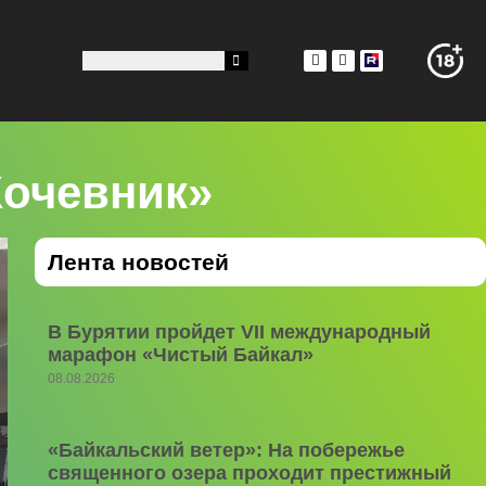
Кочевник»
Лента новостей
В Бурятии пройдет VII международный
марафон «Чистый Байкал»
08.08.2026
«Байкальский ветер»: На побережье
священного озера проходит престижный