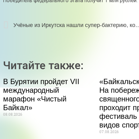
Победитель федерального этапа получит 1 млн рублей.
Учёные из Иркутска нашли супер-бактерию, которая
Читайте также:
В Бурятии пройдет VII
«Байкальск
международный
На побере
марафон «Чистый
священного
Байкал»
проходит п
08.08.2026
фестиваль
видов спор
07.08.2026