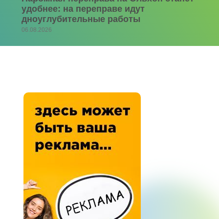
удобнее: на переправе идут
дноуглубительные работы
06.08.2026