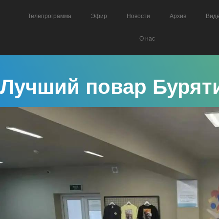
Телепрограмма
Эфир
Новости
Архив
Вид
О нас
Лучший повар Буряти