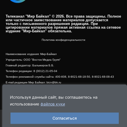
Телеканал "Мир Байкал" © 2026. Все права защищены. Полное
или частичное заимствование материалов допускается
только с письменного разрешения редакции. При
цитировании материалов прямая активная ссылка на сетевое
издание "Мир-Байкал" обязательна.​
Политика конфиденциальности
Наименование издания: Мир-Байкал
Учредитель: ООО "Восток Медиа Групп"
Главный редактор: Бальжиров Б.Б.
Телефон редакции: 8 (3012) 21-05-04
Телефон рекламной службы сайта: 400-608, 8-9021-68-18-50, 8-9021-68-08-43
E-mail редакции Мир Байкал: bicn@bk.ru
Свидетельство о регистрации СМИ ЭЛ № ФС 77 - 83390 от 07.06.2022, выдано
Роскомнадзором
Используя данный сайт, вы соглашаетесь на
Адрес редакции: 670000, г. Улан-Удэ, ул. Профсоюзная, дом 44, офис 1
использование
файлов куки
Согласиться
Программа
Эфир
Новости
Видео
Реклама
О нас