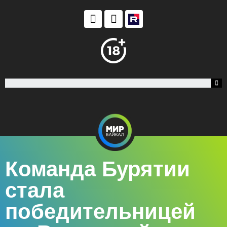
Команда Бурятии
стала
победительницей