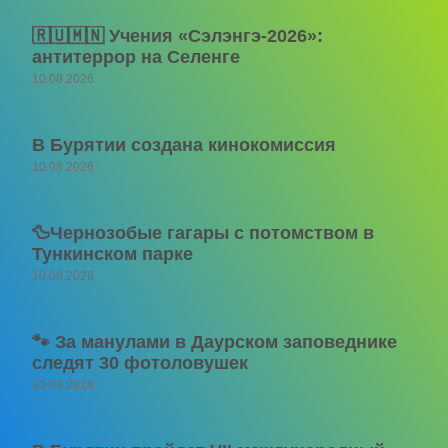
🇷🇺🇲🇳 Учения «Сэлэнгэ-2026»:
антитеррор на Селенге
10.08.2026
В Бурятии создана кинокомиссия
10.08.2026
🦆Чернозобые гагары с потомством в
Тункинском парке
10.08.2026
🐾 За манулами в Даурском заповеднике
следят 30 фотоловушек
10.08.2026