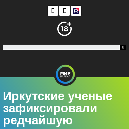
Иркутские ученые
зафиксировали
редчайшую