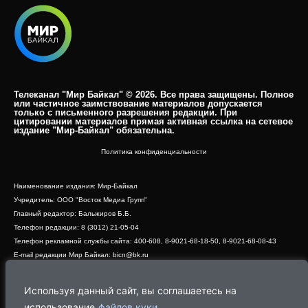
Телеканал "Мир Байкал" © 2026. Все права защищены. Полное
или частичное заимствование материалов допускается
только с письменного разрешения редакции. При
цитировании материалов прямая активная ссылка на сетевое
издание "Мир-Байкал" обязательна.​
Политика конфиденциальности
Наименование издания: Мир-Байкал
Учредитель: ООО "Восток Медиа Групп"
Главный редактор: Бальжиров Б.Б.
Телефон редакции: 8 (3012) 21-05-04
Телефон рекламной службы сайта: 400-608, 8-9021-68-18-50, 8-9021-68-08-43
E-mail редакции Мир Байкал: bicn@bk.ru
Свидетельство о регистрации СМИ ЭЛ № ФС 77 - 83390 от 07.06.2022, выдано
Роскомнадзором
Используя данный сайт, вы соглашаетесь на
Адрес редакции: 670000, г. Улан-Удэ, ул. Профсоюзная, дом 44, офис 1
использование
файлов куки