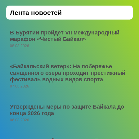
Лента новостей
В Бурятии пройдет VII международный
марафон «Чистый Байкал»
08.08.2026
«Байкальский ветер»: На побережье
священного озера проходит престижный
фестиваль водных видов спорта
07.08.2026
Утверждены меры по защите Байкала до
конца 2026 года
06.08.2026