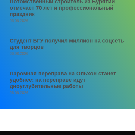
Потомственный строитель из Бурятии
отмечает 70 лет и профессиональный
праздник
06.08.2026
Студент БГУ получил миллион на соцсеть
для творцов
06.08.2026
Паромная переправа на Ольхон станет
удобнее: на переправе идут
дноуглубительные работы
06.08.2026