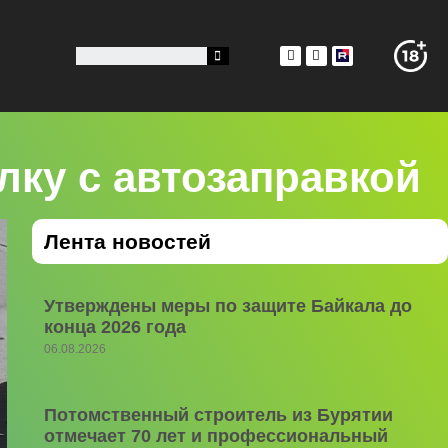
лку с автозаправкой
Лента новостей
Утверждены меры по защите Байкала до
конца 2026 года
06.08.2026
Потомственный строитель из Бурятии
отмечает 70 лет и профессиональный