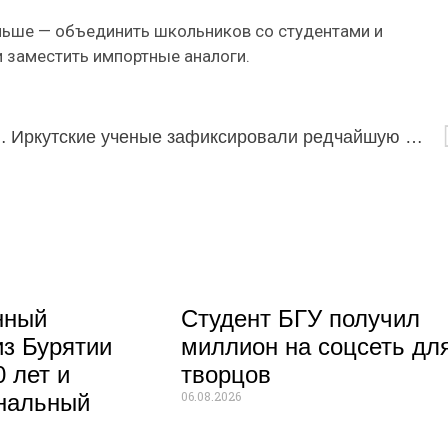
льше — объединить школьников со студентами и
и заместить импортные аналоги.
йших боксеров России
Иркутские ученые зафиксировали редчайшую микровспышку на Солнце
нный
Студент БГУ получил
из Бурятии
миллион на соцсеть дл
 лет и
творцов
06.08.2026
нальный