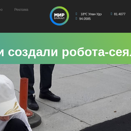
ео
Реклама
18℃ Улан-Удэ
81.4077
94.0585
 создали робота-сея