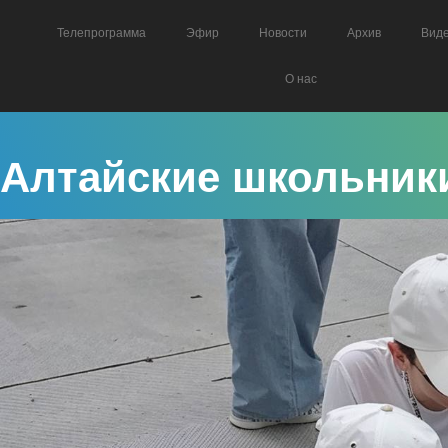
Телепрограмма
Эфир
Новости
Архив
Вид
О нас
Алтайские школьники