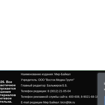
Наименование издания: Мир-Байкал
Учредитель: ООО "Восток Медиа Групп"
26. Все
частичное
Главный редактор: Бальжиров Б.Б.
пускается
Телефон редакции: 8 (3012) 21-05-04
ешения
атериалов
Телефон рекламной службы сайта: 400-608, 8-9021-68-18-50, 
сетевое
ельна.​
E-mail редакции Мир Байкал: bicn@bk.ru