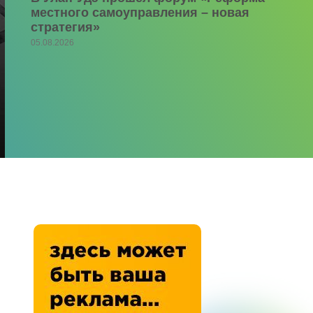
местного самоуправления – новая
стратегия»
05.08.2026
о