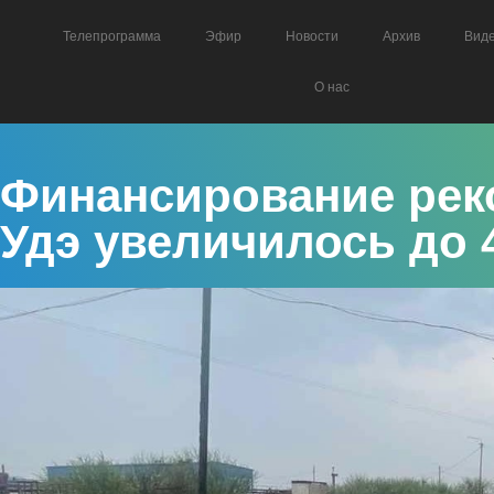
Телепрограмма
Эфир
Новости
Архив
Вид
О нас
Финансирование рек
Удэ увеличилось до 