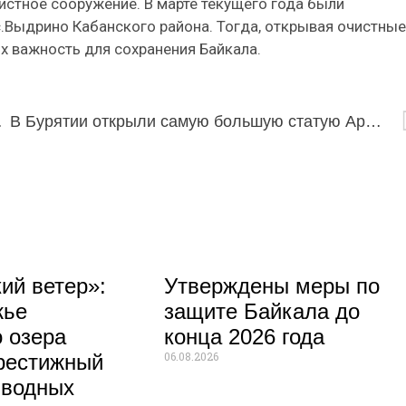
истное сооружение. В марте текущего года были
с.Выдрино Кабанского района. Тогда, открывая очистные
х важность для сохранения Байкала.
.07.2022
В Бурятии открыли самую большую статую Арьяа Баалы
ий ветер»:
Утверждены меры по
жье
защите Байкала до
 озера
конца 2026 года
06.08.2026
рестижный
 водных