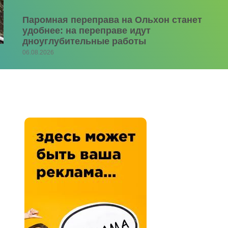
Паромная переправа на Ольхон станет
удобнее: на переправе идут
дноуглубительные работы
06.08.2026