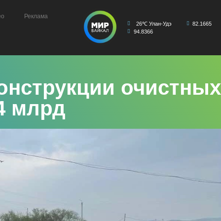
ео
Реклама
26℃ Улан-Удэ
82.1665
94.8366
онструкции очистных
4 млрд