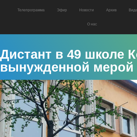
Телепрограмма
Эфир
Новости
Архив
Вид
О нас
Дистант в 49 школе 
вынужденной мерой