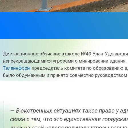
Дистанционное обучение в школе №49 Улан-Удэ вводят 
непрекращающимися угрозами о минировании здания.
Телеинформ
председатель комитета по образованию а
было обдуманным и принято совместно руководством 
— В экстренных ситуациях такое право у а
связи с тем, что это единственная городска
дней на этой неделе получала угрозы взрыв