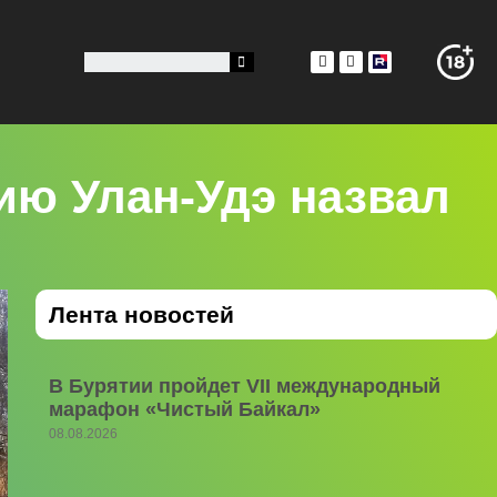
ию Улан-Удэ назвал
Лента новостей
В Бурятии пройдет VII международный
марафон «Чистый Байкал»
08.08.2026