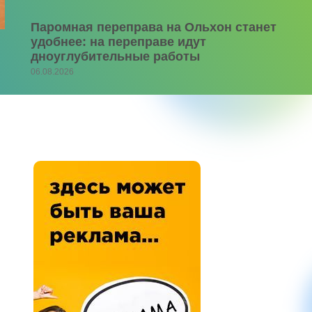
Паромная переправа на Ольхон станет
удобнее: на переправе идут
дноуглубительные работы
06.08.2026