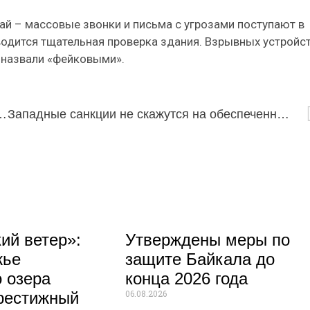
чай – массовые звонки и письма с угрозами поступают в
водится тщательная проверка здания. Взрывных устройс
и назвали «фейковыми».
роекта «Медиашкола: Дальневосточный репортер»
Западные санкции не скажутся на обеспеченности Бурятии семенами
ий ветер»:
Утверждены меры по
жье
защите Байкала до
 озера
конца 2026 года
06.08.2026
рестижный