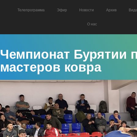
Телепрограмма
Эфир
Новости
Архив
Вид
О нас
Чемпионат Бурятии 
мастеров ковра