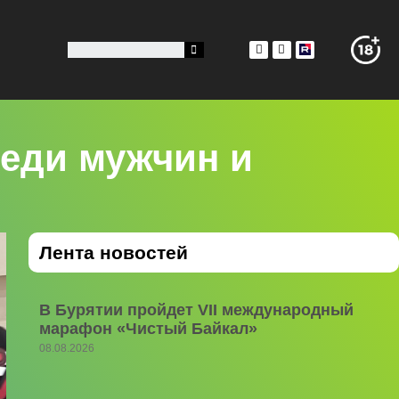
реди мужчин и
Лента новостей
В Бурятии пройдет VII международный
марафон «Чистый Байкал»
08.08.2026