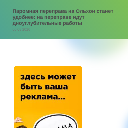
Паромная переправа на Ольхон станет
удобнее: на переправе идут
дноуглубительные работы
06.08.2026