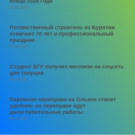
конца 2026 года
06.08.2026
Потомственный строитель из Бурятии
отмечает 70 лет и профессиональный
праздник
06.08.2026
Студент БГУ получил миллион на соцсеть
для творцов
06.08.2026
Паромная переправа на Ольхон станет
удобнее: на переправе идут
дноуглубительные работы
06.08.2026