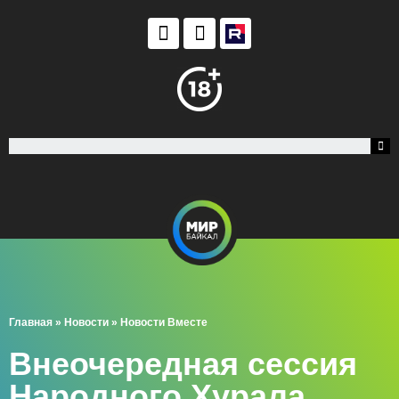
Главная
»
Новости
»
Новости Вместе
Внеочередная сессия
Народного Хурала