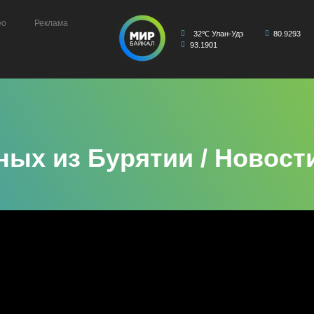
ео
Реклама
32℃ Улан-Удэ
80.9293
93.1901
ных из Бурятии / Новост