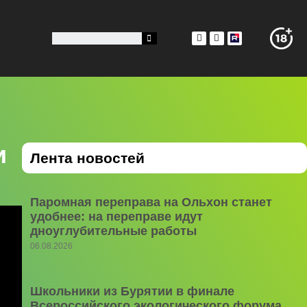
и
Лента новостей
Паромная переправа на Ольхон станет
удобнее: на переправе идут
дноуглубительные работы
06.08.2026
Школьники из Бурятии в финале
Всероссийского экологического форума