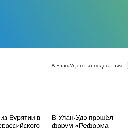
В Улан-Удэ горит подстанция
из Бурятии в
В Улан-Удэ прошёл
российского
форум «Реформа