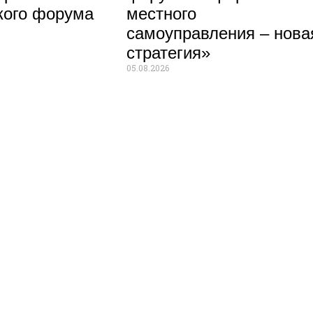
кого форума
местного
самоуправления – нова
стратегия»
05.08.2026