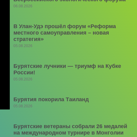
06.08.2026
В Улан-Удэ прошёл форум «Реформа
местного самоуправления – новая
стратегия»
05.08.2026
Бурятские лучники — триумф на Кубке
России!
05.08.2026
Бурятия покорила Таиланд
05.08.2026
Бурятские ветераны собрали 26 медалей
на международном турнире в Монголии