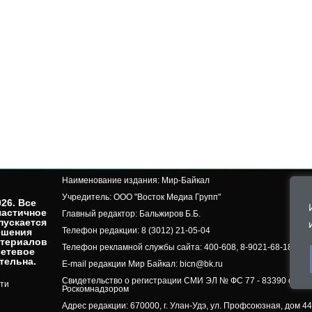
Наименование издания: Мир-Байкал
Учредитель: ООО "Восток Медиа Групп"
26. Все
частичное
Главный редактор: Бальжиров Б.Б.
пускается
Телефон редакции: 8 (3012) 21-05-04
ешения
атериалов
Телефон рекламной службы сайта: 400-608, 8-9021-68-18-50, 
сетевое
ельна.​
E-mail редакции Мир Байкал: bicn@bk.ru
Свидетельство о регистрации СМИ ЭЛ № ФС 77 - 83390 от 07.
ти
Роскомнадзором
Адрес редакции: 670000, г. Улан-Удэ, ул. Профсоюзная, дом 44