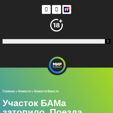
Главная
»
Новости
»
Новости Вместе
Участок БАМа
затопило. Поезда