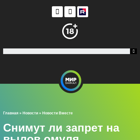
Главная
»
Новости
»
Новости Вместе
Снимут ли запрет на
вылов омуля