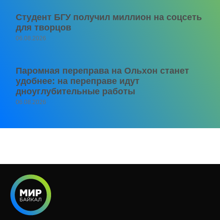
Студент БГУ получил миллион на соцсеть
для творцов
06.08.2026
Паромная переправа на Ольхон станет
удобнее: на переправе идут
дноуглубительные работы
06.08.2026