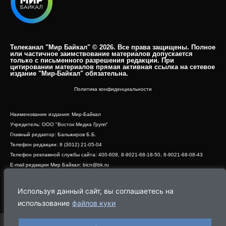
Телеканал "Мир Байкал" © 2026. Все права защищены. Полное
или частичное заимствование материалов допускается
только с письменного разрешения редакции. При
цитировании материалов прямая активная ссылка на сетевое
издание "Мир-Байкал" обязательна.​
Политика конфиденциальности
Наименование издания: Мир-Байкал
Учредитель: ООО "Восток Медиа Групп"
Главный редактор: Бальжиров Б.Б.
Телефон редакции: 8 (3012) 21-05-04
Телефон рекламной службы сайта: 400-608, 8-9021-68-18-50, 8-9021-68-08-43
E-mail редакции Мир Байкал: bicn@bk.ru
Свидетельство о регистрации СМИ ЭЛ № ФС 77 - 83390 от 07.06.2022, выдано
Роскомнадзором
Используя данный сайт, вы соглашаетесь на
Адрес редакции: 670000, г. Улан-Удэ, ул. Профсоюзная, дом 44, офис 1
использование
файлов куки