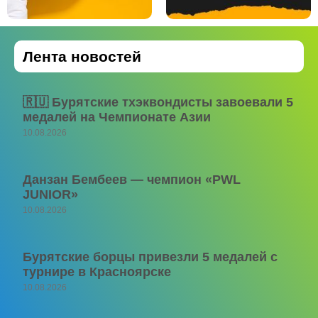
Лента новостей
🇷🇺 Бурятские тхэквондисты завоевали 5
медалей на Чемпионате Азии
10.08.2026
Данзан Бембеев — чемпион «PWL
JUNIOR»
10.08.2026
Бурятские борцы привезли 5 медалей с
турнире в Красноярске
10.08.2026