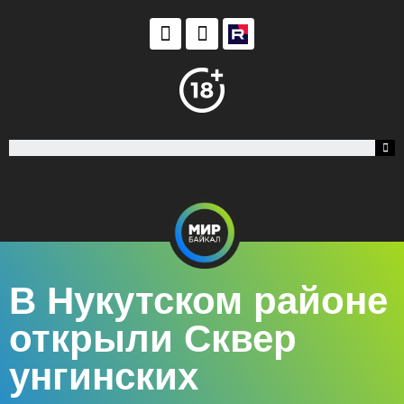
В Нукутском районе
открыли Сквер
унгинских