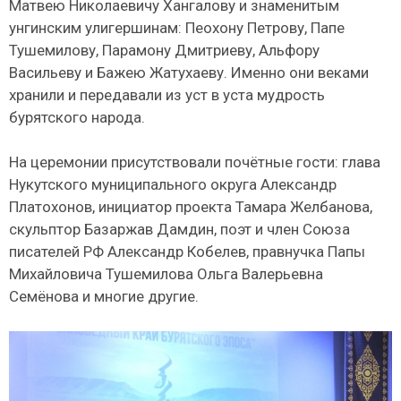
Матвею Николаевичу Хангалову и знаменитым
унгинским улигершинам: Пеохону Петрову, Папе
Тушемилову, Парамону Дмитриеву, Альфору
Васильеву и Бажею Жатухаеву. Именно они веками
хранили и передавали из уст в уста мудрость
бурятского народа.
На церемонии присутствовали почётные гости: глава
Нукутского муниципального округа Александр
Платохонов, инициатор проекта Тамара Желбанова,
скульптор Базаржав Дамдин, поэт и член Союза
писателей РФ Александр Кобелев, правнучка Папы
Михайловича Тушемилова Ольга Валерьевна
Семёнова и многие другие.