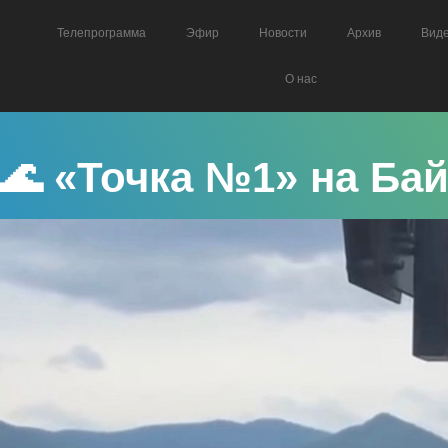
Телепрограмма
Эфир
Новости
Архив
Вид
О нас
🌊 «Точка №1» на Бай