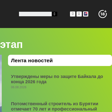
 этап
Лента новостей
Утверждены меры по защите Байкала до
конца 2026 года
06.08.2026
Потомственный строитель из Бурятии
отмечает 70 лет и профессиональный