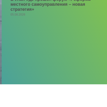
местного самоуправления – новая
стратегия»
05.08.2026