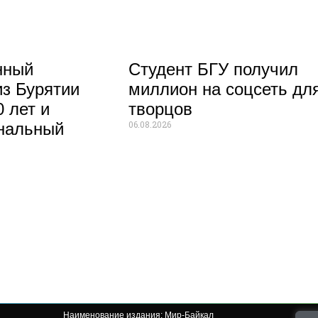
нный
Студент БГУ получил
из Бурятии
миллион на соцсеть дл
 лет и
творцов
06.08.2026
нальный
Наименование издания: Мир-Байкал