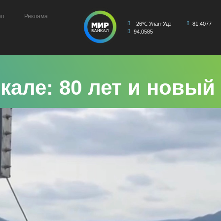
ео
Реклама
26℃ Улан-Удэ
81.4077
94.0585
кале: 80 лет и новый