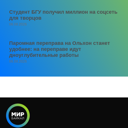
Студент БГУ получил миллион на соцсеть
для творцов
06.08.2026
Паромная переправа на Ольхон станет
удобнее: на переправе идут
дноуглубительные работы
06.08.2026