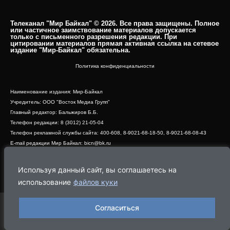
Телеканал "Мир Байкал" © 2026. Все права защищены. Полное
или частичное заимствование материалов допускается
только с письменного разрешения редакции. При
цитировании материалов прямая активная ссылка на сетевое
издание "Мир-Байкал" обязательна.​
Политика конфиденциальности
Наименование издания: Мир-Байкал
Учредитель: ООО "Восток Медиа Групп"
Главный редактор: Бальжиров Б.Б.
Телефон редакции: 8 (3012) 21-05-04
Телефон рекламной службы сайта: 400-608, 8-9021-68-18-50, 8-9021-68-08-43
E-mail редакции Мир Байкал: bicn@bk.ru
Свидетельство о регистрации СМИ ЭЛ № ФС 77 - 83390 от 07.06.2022, выдано
Роскомнадзором
Используя данный сайт, вы соглашаетесь на
Адрес редакции: 670000, г. Улан-Удэ, ул. Профсоюзная, дом 44, офис 1
использование
файлов куки
Согласиться
Программа
Эфир
Новости
Видео
Реклама
О нас