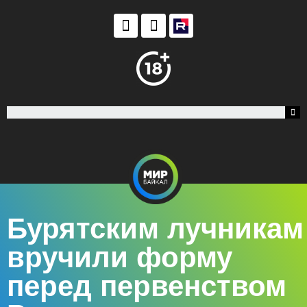
Бурятским лучникам
вручили форму
перед первенством