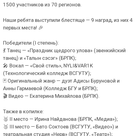
1500 участников из 70 регионов.
Наши ребята выступили блестяще — 9 наград, из них 4
первых места! 🎉
Победители (I степень):
💃 Танец — «Праздник щедрого улова» (эвенкийский
танец) и «Талын сэсэг» (БРПК);
🎤 Вокал — «Свой стиль», NYLI&VAR1K
(Технологический колледж ВСГУТУ);
🃏 Оригинальный жанр — дуэт Адисы Буруновой и
Анны Гармаевой (Колледж БГУ и БРПК);
🎬 Видео — Екатерина Михайлова (БРПК).
Также в копилке:
🥈 II место — Ирина Найданова (БРПК, «Медиа»);
🥉 III место — Бато Соктоев (ВСГУТУ, «Видео») и
театральная студия «Нерв» (ВСГУТУ, «Театр»);