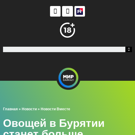
Главная
»
Новости
»
Новости Вместе
Овощей в Бурятии
станет больше